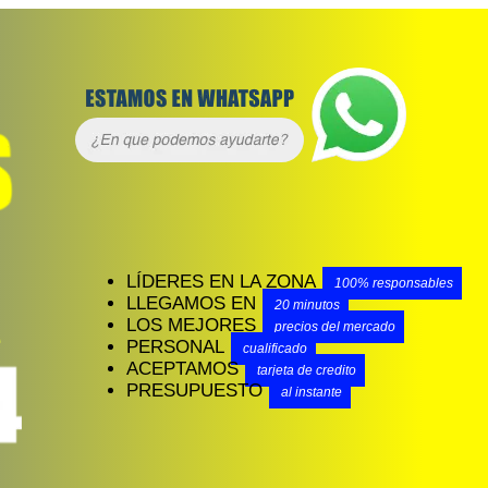
LÍDERES EN LA ZONA
100% responsables
LLEGAMOS EN
20 minutos
LOS MEJORES
precios del mercado
PERSONAL
cualificado
ACEPTAMOS
tarjeta de credito
PRESUPUESTO
al instante