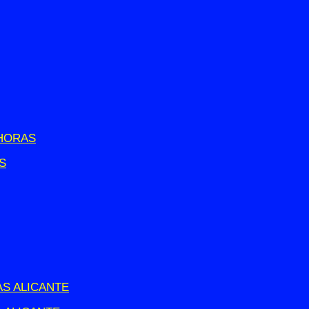
 HORAS
S
S ALICANTE